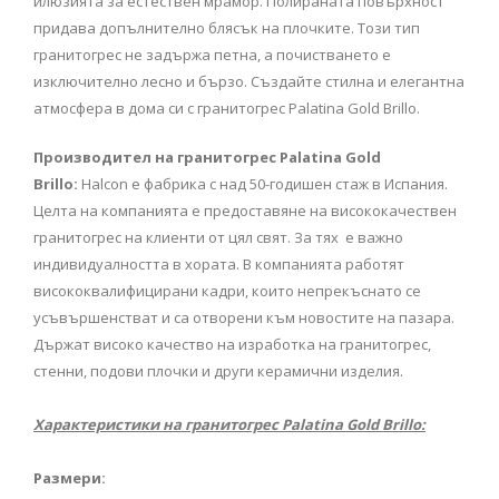
илюзията за естествен мрамор. Полираната повърхност
придава допълнително блясък на плочките. Този тип
гранитогрес не задържа петна, а почистването е
изключително лесно и бързо. Създайте стилна и елегантна
атмосфера в дома си с гранитогрес Palatina Gold Brillo.
Производител на гранитогрес Palatina Gold
Brillo:
Halcon е фабрика с над 50-годишен стаж в Испания.
Целта на компанията е предоставяне на висококачествен
гранитогрес на клиенти от цял свят. За тях е важно
индивидуалността в хората. В компанията работят
висококвалифицирани кадри, които непрекъснато се
усъвършенстват и са отворени към новостите на пазара.
Държат високо качество на изработка на гранитогрес,
стенни, подови плочки и други керамични изделия.
Характеристики на гранитогрес Palatina Gold Brillo:
Размери: