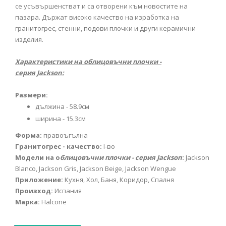
се усъвършенстват и са отворени към новостите на
пазара. Държат високо качество на изработка на
гранитогрес, стенни, подови плочки и други керамични
изделия.
Характеристики на облицовъчни плочки -
серия Jackson:
Размери:
дължина - 58.9см
ширина - 15.3см
Форма:
правоъгълна
Гранитогрес - качество:
I-во
Модели на о
блицовъчни плочки - серия Jackson
:
Jackson
Blanco, Jackson Gris, Jackson Beige, Jackson Wengue
Приложение:
Кухня, Хол, Баня, Коридор, Спалня
Произход:
Испания
Марка:
Halcone