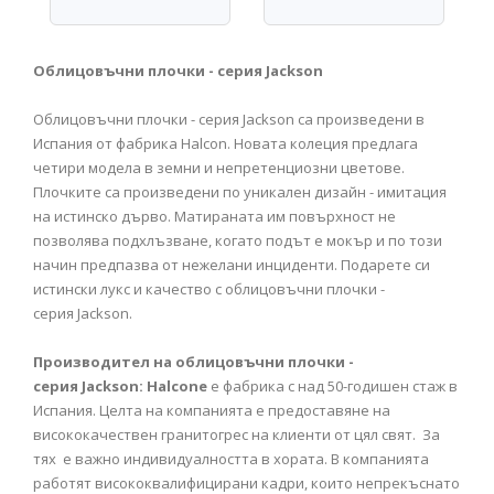
Облицовъчни плочки - серия Jackson
Облицовъчни плочки - серия Jackson са произведени в
Испания от фабрика Halcon. Новата колеция предлага
четири модела в земни и непретенциозни цветове.
Плочките са произведени по уникален дизайн - имитация
на истинско дърво. Матираната им повърхност не
позволява подхлъзване, когато подът е мокър и по този
начин предпазва от нежелани инциденти. Подарете си
истински лукс и качество с облицовъчни плочки -
серия Jackson.
Производител на облицовъчни плочки -
серия Jackson:
Halcone
е фабрика с над 50-годишен стаж в
Испания. Целта на компанията е предоставяне на
висококачествен гранитогрес на клиенти от цял свят. За
тях е важно индивидуалността в хората. В компанията
работят висококвалифицирани кадри, които непрекъснато