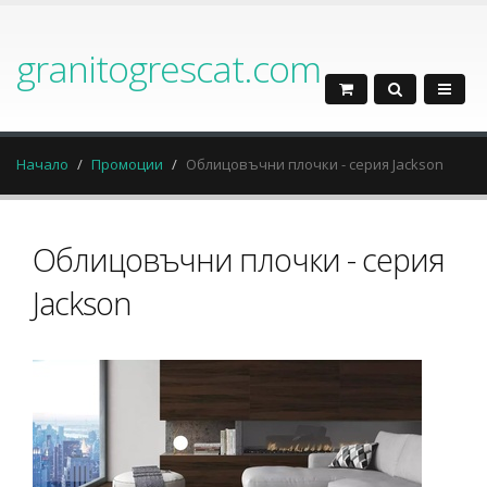
granitogrescat.com
Начало
Промоции
Облицовъчни плочки - серия Jackson
Облицовъчни плочки - серия
Jackson