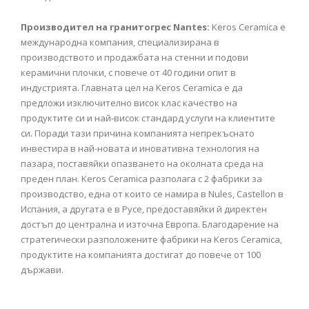
Производител на гранитогрес Nantes:
Keros Ceramica е
международна компания, специализирана в
производството и продажбата на стенни и подови
керамични плочки, с повече от 40 години опит в
индустрията. Главната цел на Keros Ceramica е да
предложи изключително висок клас качество на
продуктите си и най-висок стандард услуги на клиентите
си. Поради тази причина компанията непрекъснато
инвестира в най-новата и иновативна технология на
пазара, поставяйки опазването на околната среда на
преден план. Keros Ceramica разполага с 2 фабрики за
производство, една от които се намира в Nules, Castellon в
Испания, а другата е в Русе, предоставяйки й директен
достъп до централна и източна Европа. Благодарение на
стратегически разположените фабрики на Keros Ceramica,
продуктите на компанията достигат до повече от 100
държави.