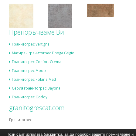
Препоръчваме Ви
Гранитогрес Vertigne
Матиран гранитогрес Dhoga Grigio
Гранитогрес Confort Crema
Гранитогрес Modo
Гранитогрес Polaris Matt
Серия гранитогрес Bayona
Гранитогрес Godoy
granitogrescat.com
Гранитогрес
Препоръчваме Ви
:
гранитогрес
Този сайт използва бисквитки, за да подобри вашето преживяване и