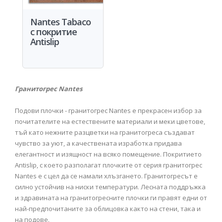
Nantes Tabaco
с покритие
Antislip
Гранитогрес Nantes
Подови плочки - гранитогрес Nantes е прекрасен избор за
почитателите на естествените материали и меки цветове,
тъй като нежните разцветки на гранитогреса създават
чувство за уют, а качествената изработка придава
елегантност и изящност на всяко помещение. Покритието
Antislip, с което разполагат плочките от серия гранитогрес
Nantes е с цел да се намали хлъзгането. Гранитогресът е
силно устойчив на ниски температури. Лесната поддръжка
и здравината на гранитогресните плочки ги правят едни от
най-предпочитаните за облицовка както на стени, така и
на подове.