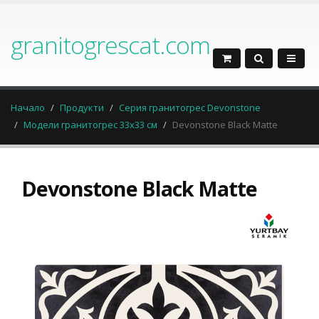
granitogrescat.com
Начало
Продукти
Серия гранитогрес Devonstone
Модели гранитогрес 33x33 см
Devonstone Black Matte
Devonstone Black Matte